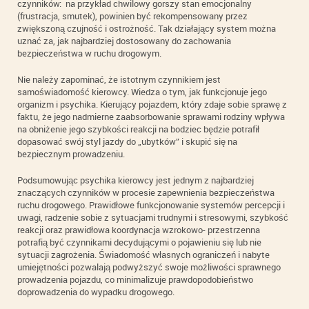
czynników: na przykład chwilowy gorszy stan emocjonalny
(frustracja, smutek), powinien być rekompensowany przez
zwiększoną czujność i ostrożność. Tak działający system można
uznać za, jak najbardziej dostosowany do zachowania
bezpieczeństwa w ruchu drogowym.
Nie należy zapominać, że istotnym czynnikiem jest
samoświadomość kierowcy. Wiedza o tym, jak funkcjonuje jego
organizm i psychika. Kierujący pojazdem, który zdaje sobie sprawę z
faktu, że jego nadmierne zaabsorbowanie sprawami rodziny wpływa
na obniżenie jego szybkości reakcji na bodziec będzie potrafił
dopasować swój styl jazdy do „ubytków” i skupić się na
bezpiecznym prowadzeniu.
Podsumowując psychika kierowcy jest jednym z najbardziej
znaczących czynników w procesie zapewnienia bezpieczeństwa
ruchu drogowego. Prawidłowe funkcjonowanie systemów percepcji i
uwagi, radzenie sobie z sytuacjami trudnymi i stresowymi, szybkość
reakcji oraz prawidłowa koordynacja wzrokowo- przestrzenna
potrafią być czynnikami decydującymi o pojawieniu się lub nie
sytuacji zagrożenia. Świadomość własnych ograniczeń i nabyte
umiejętności pozwalają podwyższyć swoje możliwości sprawnego
prowadzenia pojazdu, co minimalizuje prawdopodobieństwo
doprowadzenia do wypadku drogowego.