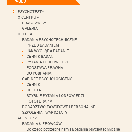
PAGES
PSYCHOTESTY
O CENTRUM
PRACOWNICY
GALERIA
OFERTA
BADANIA PSYCHOTECHNICZNE
PRZED BADANIEM
JAK WYGLĄDA BADANIE
CENNIK BADAŃ
PYTANIA I ODPOWIEDZI
PODSTAWA PRAWNA
DO POBRANIA
GABINET PSYCHOLOGICZNY
CENNIK
OFERTA
SZYBKIE PYTANIA I ODPOWIEDZI
FOTOTERAPIA
DORADZTWO ZAWODOWE I PERSONALNE
SZKOLENIA I WARSZTATY
ARTYKUŁY
BADANIA KIEROWCÓW
Do czego potrzebne nam są badania psychotechniczne