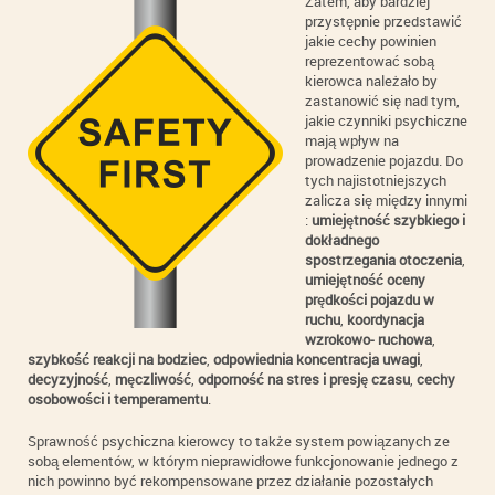
Zatem, aby bardziej
przystępnie przedstawić
jakie cechy powinien
reprezentować sobą
kierowca należało by
zastanowić się nad tym,
jakie czynniki psychiczne
mają wpływ na
prowadzenie pojazdu. Do
tych najistotniejszych
zalicza się między innymi
:
umiejętność szybkiego i
dokładnego
spostrzegania otoczenia
,
umiejętność oceny
prędkości pojazdu w
ruchu
,
koordynacja
wzrokowo- ruchowa
,
szybkość reakcji na bodziec
,
odpowiednia koncentracja uwagi
,
decyzyjność
,
męczliwość
,
odporność na stres i presję czasu
,
cechy
osobowości i temperamentu
.
Sprawność psychiczna kierowcy to także system powiązanych ze
sobą elementów, w którym nieprawidłowe funkcjonowanie jednego z
nich powinno być rekompensowane przez działanie pozostałych