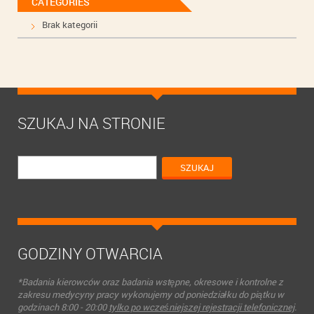
CATEGORIES
Brak kategorii
SZUKAJ NA STRONIE
GODZINY OTWARCIA
*Badania kierowców oraz badania wstępne, okresowe i kontrolne z
zakresu medycyny pracy wykonujemy od poniedziałku do piątku w
godzinach 8:00 - 20:00
tylko po wcześniejszej rejestracji telefonicznej
.