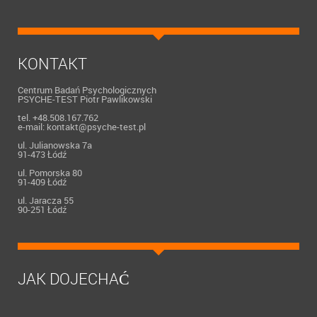
KONTAKT
Centrum Badań Psychologicznych
PSYCHE-TEST Piotr Pawlikowski
tel. +48.508.167.762
e-mail: kontakt@psyche-test.pl
ul. Julianowska 7a
91-473 Łódź
ul. Pomorska 80
91-409 Łódź
ul. Jaracza 55
90-251 Łódź
JAK DOJECHAĆ