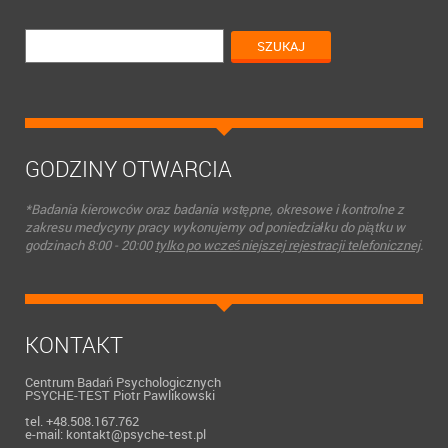
GODZINY OTWARCIA
*Badania kierowców oraz badania wstępne, okresowe i kontrolne z
zakresu medycyny pracy wykonujemy od poniedziałku do piątku w
godzinach 8:00 - 20:00
tylko po wcześniejszej rejestracji telefonicznej
.
KONTAKT
Centrum Badań Psychologicznych
PSYCHE-TEST Piotr Pawlikowski
tel. +48.508.167.762
e-mail: kontakt@psyche-test.pl